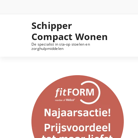
Ga
naar
de
inhoud
Schipper
Compact Wonen
De specialist in sta-op stoelen en
zorghulpmiddelen