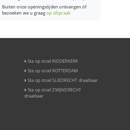
Buiten onze openingstijden ontvangen óf
bezoeken we u graag
op afspraak
Sta op stoel RIDDERKERK
Sta op stoel ROTTERDAM
Sta op stoel SLIEDRECHT draaibaar
Sta op stoel ZWIJNDRECHT
draaibaar