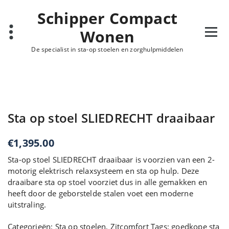
Ga
Schipper Compact
naar
de
Wonen
inhoud
De specialist in sta-op stoelen en zorghulpmiddelen
Sta op stoel SLIEDRECHT draaibaar
€
1,395.00
Sta-op stoel SLIEDRECHT draaibaar is voorzien van een 2-
motorig elektrisch relaxsysteem en sta op hulp. Deze
draaibare sta op stoel voorziet dus in alle gemakken en
heeft door de geborstelde stalen voet een moderne
uitstraling.
Categorieën:
Sta op stoelen
,
Zitcomfort
Tags:
goedkope sta