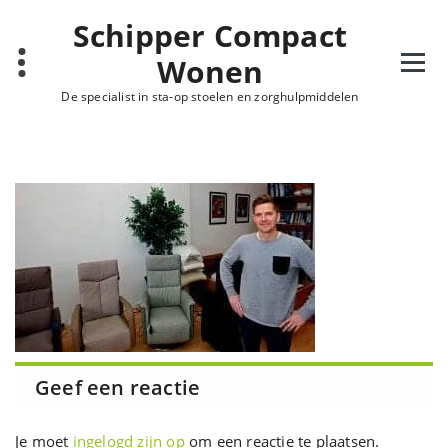
Ga
Schipper Compact
naar
de
Wonen
inhoud
De specialist in sta-op stoelen en zorghulpmiddelen
Geef een reactie
Je moet
ingelogd zijn op
om een reactie te plaatsen.