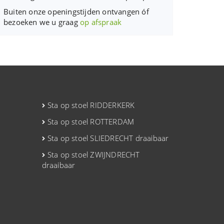
Buiten onze openingstijden ontvangen óf
bezoeken we u graag
op afspraak
Sta op stoel RIDDERKERK
Sta op stoel ROTTERDAM
Sta op stoel SLIEDRECHT draaibaar
Sta op stoel ZWIJNDRECHT
draaibaar