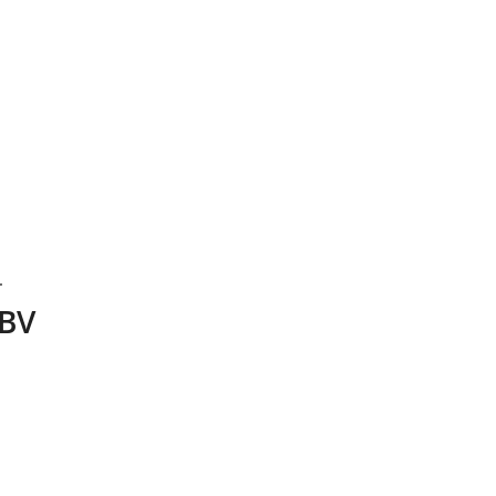
.
 BV