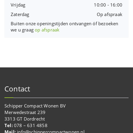
Vrijdag
10:00 - 16:00
Zaterdag
Op afspraak
Buiten onze openingstijden ontvangen óf bezoeken
we u graag
op afspraak
Contact
Schipper Compact Wonen BV
Merwedestraat 239
3313 GT Dordrecht
Tel:
078 – 631 4858
Mail:
info@schippercompactwonen.nl