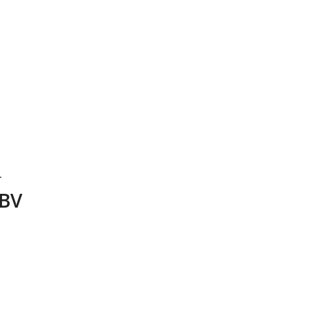
.
 BV