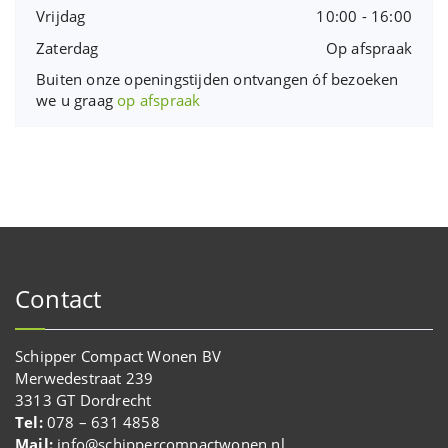
Vrijdag
10:00 - 16:00
Zaterdag
Op afspraak
Buiten onze openingstijden ontvangen óf bezoeken
we u graag
op afspraak
Contact
Schipper Compact Wonen BV
Merwedestraat 239
3313 GT Dordrecht
Tel:
078 – 631 4858
Mail:
info@schippercompactwonen.nl