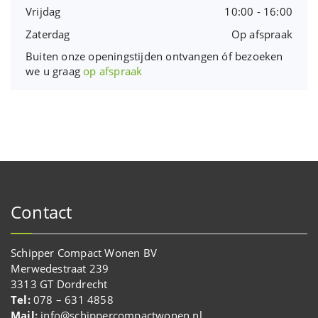
Vrijdag
10:00 - 16:00
Zaterdag
Op afspraak
Buiten onze openingstijden ontvangen óf bezoeken
we u graag
op afspraak
Contact
Schipper Compact Wonen BV
Merwedestraat 239
3313 GT Dordrecht
Tel:
078 – 631 4858
Mail:
info@schippercompactwonen.nl