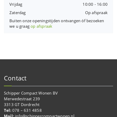
Vrijdag
10:00 - 16:00
Zaterdag
Op afspraak
Buiten onze openingstijden ontvangen óf bezoeken
we u graag
op afspraak
Contact
Schipper Compact Wonen BV
Merwedestraat 239
3313 GT Dordrecht
Tel:
078 – 631 4858
Mail:
info@schippercompactwonen.nl