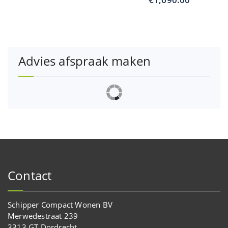
Advies afspraak maken
Contact
Schipper Compact Wonen BV
Merwedestraat 239
3313 GT Dordrecht