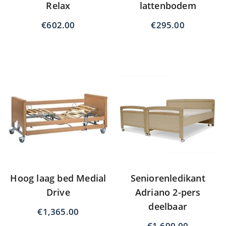
Relax
lattenbodem
€
602.00
€
295.00
Hoog laag bed Medial
Seniorenledikant
Drive
Adriano 2-pers
deelbaar
€
1,365.00
€
1,690.00