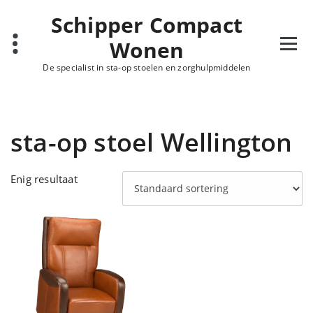
Ga
Schipper Compact
naar
de
Wonen
inhoud
De specialist in sta-op stoelen en zorghulpmiddelen
sta-op stoel Wellington
Enig resultaat