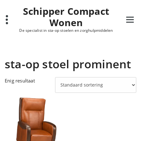
Ga
Schipper Compact
naar
de
Wonen
inhoud
De specialist in sta-op stoelen en zorghulpmiddelen
sta-op stoel prominent
Enig resultaat