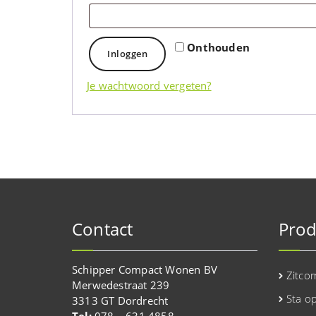
Onthouden
Inloggen
Je wachtwoord vergeten?
Contact
Prod
Schipper Compact Wonen BV
Zitco
Merwedestraat 239
Sta o
3313 GT Dordrecht