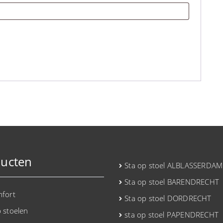
ucten
Sta op stoel ALBLASSERDAM
Sta op stoel BARENDRECHT
mfort
Sta op stoel DORDRECHT
p stoelen
sta op stoel PAPENDRECHT