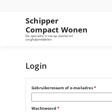
Ga
naar
de
inhoud
Schipper
Compact Wonen
De specialist in sta-op stoelen en
zorghulpmiddelen
Login
Vereist
Gebruikersnaam of e-mailadres
*
Vereist
Wachtwoord
*