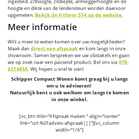
ingesteld. Zithoogte, zitdiepte, armleggerhoogte en de
hoogte en dikte van de lendensteun worden daarvoor
opgemeten.
Bekijk de Fitform 574 op de website.
Meer informatie
Wilt u meer te weten komen over uw mogelijkheden?
Maak dan
direct een afspraak
en kom langs in onze
showroom. Samen bespreken we uw obstakels en gaan
we op zoek naar een passend product. Bel ons via
078-
6314858
. Wij hopen u snel te zien!
Schipper Compact Wonen komt graag bij u langs
om u te adviseren!
Natuurlijk bent u ook welkom om langs te komen
in onze winkel.
[vc_btn title=”Afspraak maken ” align=”center”
link=”url:%2Fadvies-afspraak|||”][vc_column
width=”1/6″]