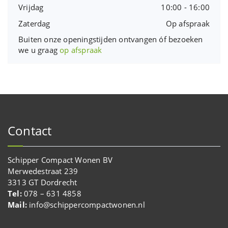
Vrijdag
10:00 - 16:00
Zaterdag
Op afspraak
Buiten onze openingstijden ontvangen óf bezoeken
we u graag
op afspraak
Contact
Schipper Compact Wonen BV
Merwedestraat 239
3313 GT Dordrecht
Tel:
078 – 631 4858
Mail:
info@schippercompactwonen.nl