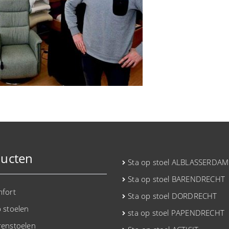
ucten
Sta op stoel ALBLASSERDAM
Sta op stoel BARENDRECHT
mfort
Sta op stoel DORDRECHT
p stoelen
sta op stoel PAPENDRECHT
renstoelen