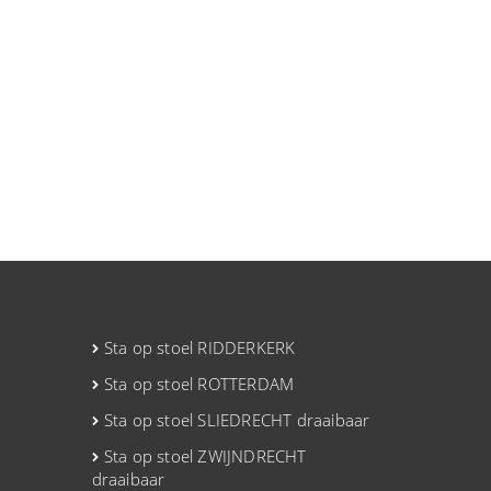
Sta op stoel RIDDERKERK
Sta op stoel ROTTERDAM
Sta op stoel SLIEDRECHT draaibaar
Sta op stoel ZWIJNDRECHT
draaibaar