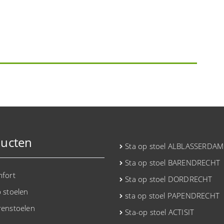
ucten
Sta op stoel ALBLASSERDAM
Sta op stoel BARENDRECHT
mfort
Sta op stoel DORDRECHT
p stoelen
sta op stoel PAPENDRECHT
renstoelen
Sta-op stoel ACTISIT